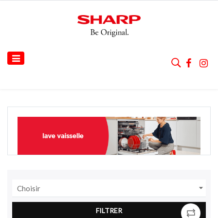
Basculer
☰
la
navigation

Choisir
FILTRER