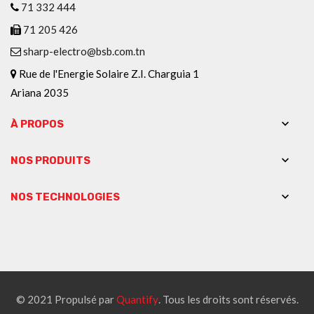
71 332 444
71 205 426
sharp-electro@bsb.com.tn
Rue de l'Energie Solaire Z.I. Charguia 1
Ariana 2035

À PROPOS

NOS PRODUITS

NOS TECHNOLOGIES
© 2021 Propulsé par
Quantify
. Tous les droits sont réservés.